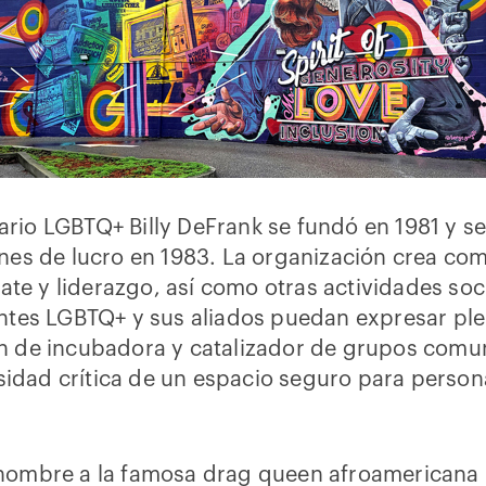
ario LGBTQ+ Billy DeFrank se fundó en 1981 y 
fines de lucro en 1983. La organización crea c
e y liderazgo, así como otras actividades soci
tantes LGBTQ+ y sus aliados puedan expresar p
en de incubadora y catalizador de grupos comu
idad crítica de un espacio seguro para person
nombre a la famosa drag queen afroamericana B