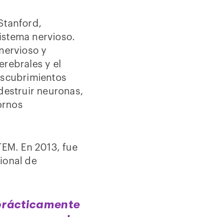
Stanford,
sistema nervioso.
 nervioso y
erebrales y el
descubrimientos
destruir neuronas,
ornos
TEM. En 2013, fue
ional de
prácticamente