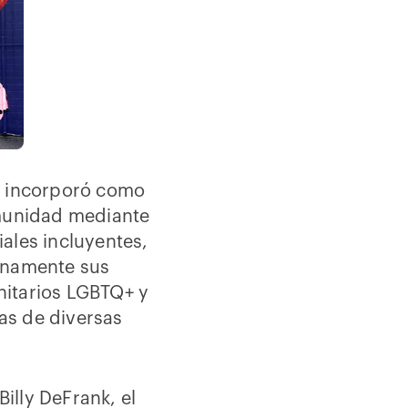
se incorporó como
omunidad mediante
ales incluyentes,
lenamente sus
nitarios LGBTQ+ y
as de diversas
illy DeFrank, el