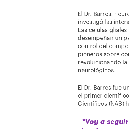
El Dr. Barres, neu
investigó las inter
Las células gliale
desempeñan un pape
control del compor
pioneros sobre cóm
revolucionando la
neurológicos.
El Dr. Barres fue 
el primer científi
Científicos (NAS) 
“Voy a segui