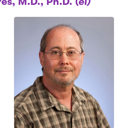
es, M.D., Ph.D.
(él)