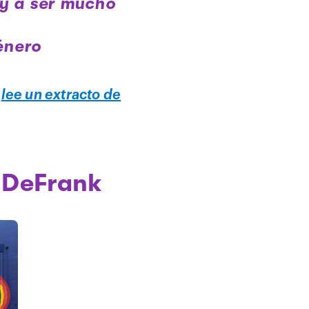
oy a ser mucho
énero
y
lee un extracto de
 DeFrank