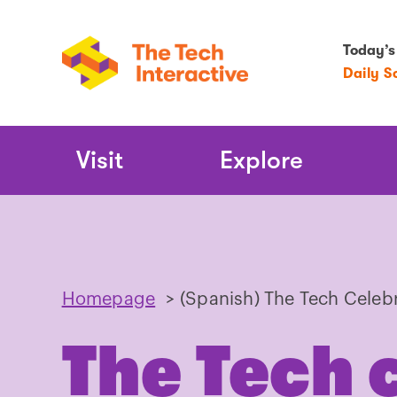
Today’s
Daily S
Main
Visit
Explore
Navigation
Homepage
>
(Spanish) The Tech Celeb
The Tech 