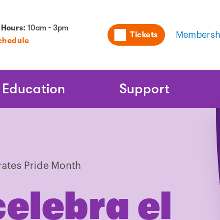
Utility
 Hours:
10am - 3pm
Tickets
Membersh
chedule
Naviga
Education
Support
rates Pride Month
celebra el