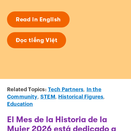
Read in English
Đọc tiếng Việt
Related Topics:
Tech Partners
,
In the
Community
,
STEM
,
Historical Figures
,
Education
El Mes de la Historia de la
Mujer 2026 está dedicado a