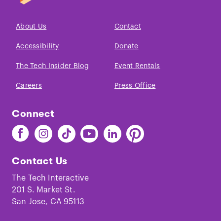
About Us
Contact
Accessibility
Donate
The Tech Insider Blog
Event Rentals
Careers
Press Office
Connect
Find
Find
Find
Find
Find
Find
The
The
The
The
The
The
Tech
Tech
Tech
Tech
Tech
Tech
Contact Us
on
on
on
on
on
on
Facebook
Instagram
TikTok
Youtube
LinkedIn
Pinterest
The Tech Interactive
201 S. Market St.
San Jose, CA 95113