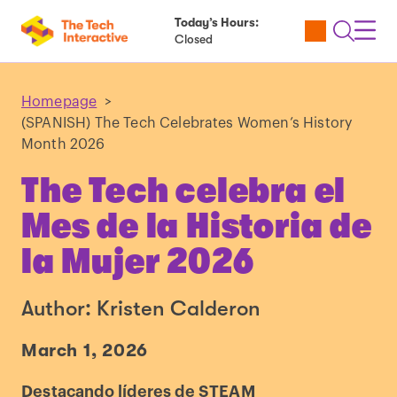
Today’s Hours:
Utility
Open
Toggl
Closed
Tickets
Search
Navig
Navig
Homepage
>
(SPANISH) The Tech Celebrates Women’s History
Month 2026
The Tech celebra el
Mes de la Historia de
la Mujer 2026
Author: Kristen Calderon
March 1, 2026
Destacando líderes de STEAM