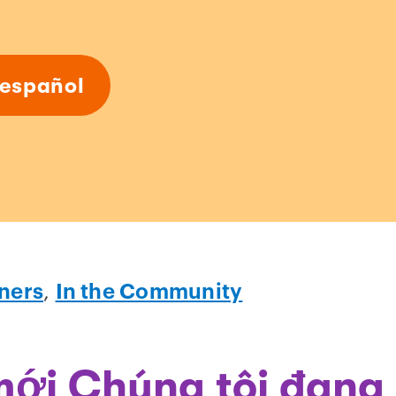
 español
ners
,
In the Community
mới Chúng tôi đang