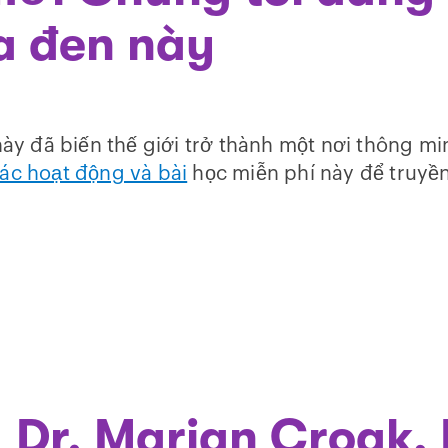
a đen này
ày đã biến thế giới trở thành một nơi thông mi
ác hoạt động và bài
học miễn phí này để truyề
Dr. Marian Croak,