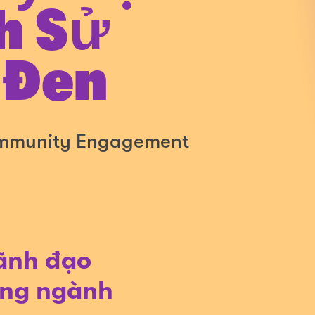
h Sử
 Đen
Community Engagement
lãnh đạo
ong ngành