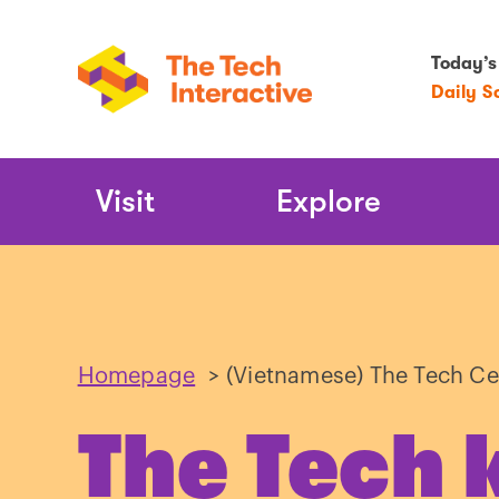
Today’s
Daily S
Main
Visit
Explore
Navigation
Homepage
>
(Vietnamese) The Tech Ce
The Tech 