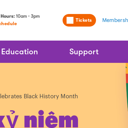
Utility
 Hours:
10am - 3pm
Tickets
Membersh
chedule
Naviga
Education
Support
lebrates Black History Month
kỷ niệm